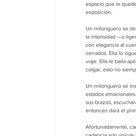
espacio que le quede.
exposición.
Un milonguero se dest
la intensidad —o lige
con elegancia al cuer
cerrados. Ella lo sig
viaje. Ella le baila a
colgar, esto no siemp
Un milonguero se insp
estados emocionales 
sus brazos, escuchará
entonces dará el pri
Afortunadamente, cada
cadencia son únicos 