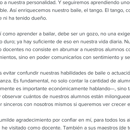
o a nuestra personalidad. Y seguiremos aprendiendo unos
le. Así enriquecemos nuestro baile, el tango. El tango, c
e ni ha tenido dueño.
sí como aprender a bailar, debe ser un gozo, no una exige
 duro; ya hay suficiente de eso en nuestra vida diaria. N
 docentes no consiste en abrumar a nuestros alumnos co
mientos, sino en poder comunicarlos con sentimiento y sen
 evitar confundir nuestras habilidades de baile o actuaci
anza. Es fundamental, no solo contar la cantidad de alum
mente es importante económicamente hablando—, sino t
 observar cuántos de nuestros alumnos están milonguean
 sinceros con nosotros mismos si queremos ver crecer e
milde agradecimiento por confiar en mí, para todos los 
 he visitado como docente. También a sus maestros (de to