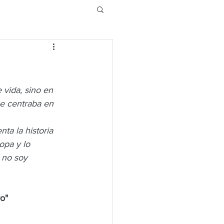
 vida, sino en 
se centraba en 
ta la historia 
opa y lo 
 no soy 
o"