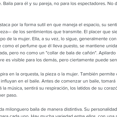
 Baila para él y su pareja, no para los espectadores. No 
aca por la forma sutil en que maneja el espacio, su senti
reza— de los sentimientos que transmite. El placer que sien
po de la mujer. Ella, a su vez, lo sigue, generalmente con 
ue como el perfume que él lleva puesto, se mantiene unida
pilada, pero no como un "collar de bala de cañón". Apilardo 
re es visible para los demás, pero ciertamente puede sent
ira en la orquesta, la pieza o la mujer. También permite
influyan en el baile. Antes de comenzar un baile, tomará 
 la música, sentirá su respiración, los latidos de su corazó
mer paso.
 milonguero baila de manera distintiva. Su personalidad, 
para cada uno. Hay mucha variedad entre ellos, con una r