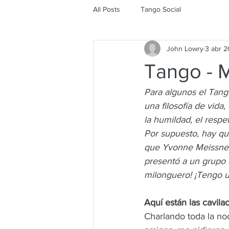
All Posts
Tango Social
John Lowry
3 abr 
Tango - 
Para algunos el Tango
una filosofía de vida
la humildad, el respe
Por supuesto, hay qui
que Yvonne Meissner 
presentó a un grupo 
milonguero! ¡Tengo un 
Aquí están las cavil
Charlando toda la n