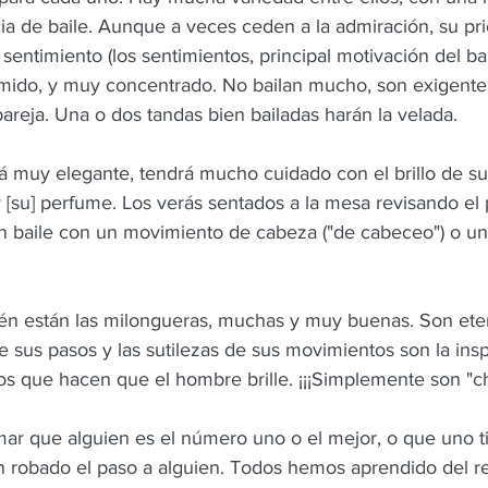
ia de baile. Aunque a veces ceden a la admiración, su pri
 sentimiento (los sentimientos, principal motivación del bai
mido, y muy concentrado. No bailan mucho, son exigentes
 pareja. Una o dos tandas bien bailadas harán la velada.
á muy elegante, tendrá mucho cuidado con el brillo de sus
 [su] perfume. Los verás sentados a la mesa revisando el p
un baile con un movimiento de cabeza ("de cabeceo") o u
ién están las milongueras, muchas y muy buenas. Son ete
e sus pasos y las sutilezas de sus movimientos son la insp
los que hacen que el hombre brille. ¡¡¡Simplemente son "c
rmar que alguien es el número uno o el mejor, o que uno t
an robado el paso a alguien. Todos hemos aprendido del r