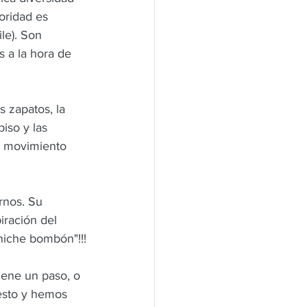
oridad es 
le). Son 
 a la hora de 
 zapatos, la 
iso y las 
n movimiento 
rnos. Su 
iración del 
hiche bombón"!!!
iene un paso, o 
esto y hemos 