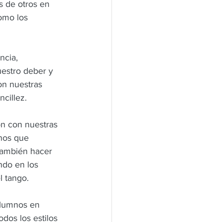
 de otros en 
omo los 
ncia, 
uestro deber y 
n nuestras 
cillez.
ón con nuestras 
nos que 
ambién hacer 
do en los 
l tango.
alumnos en 
dos los estilos 