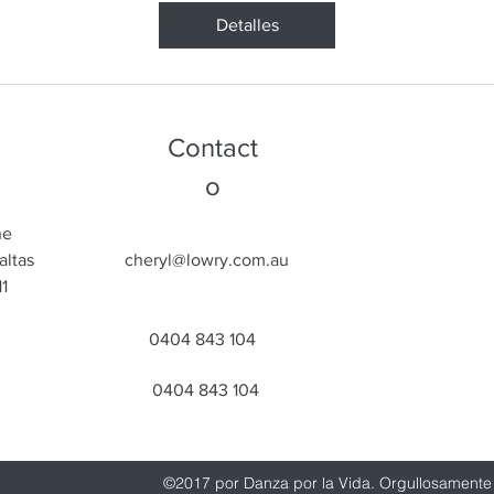
Detalles
Contact
o
ne
altas
cheryl@lowry.com.au
1
0404 843 104
0404 843 104
©2017 por Danza por la Vida. Orgullosament