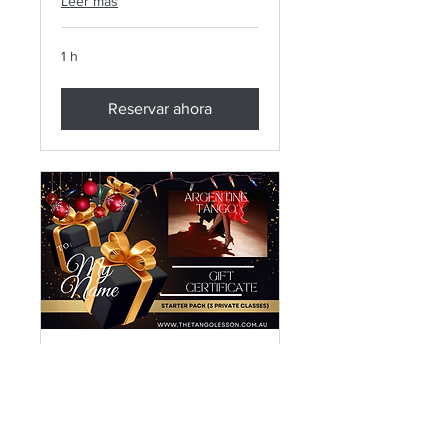
Leer más
1 h
Reservar ahora
Argentine Tango Gift
Certificate 2
10 Session Dance Pack