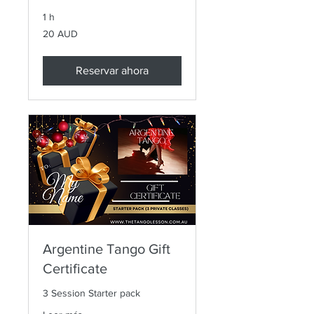
1 h
20
20 AUD
dólares
australianos
Reservar ahora
Argentine Tango Gift
Certificate
3 Session Starter pack