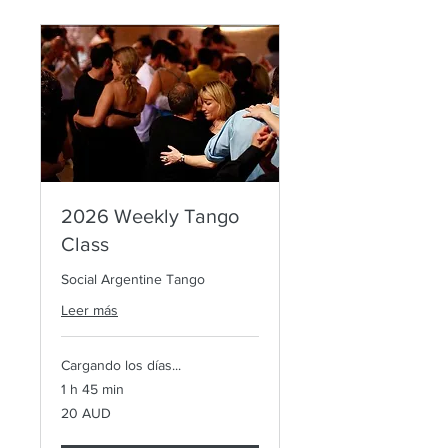
2026 Weekly Tango
Class
Social Argentine Tango
Leer más
Cargando los días...
1 h 45 min
20
20 AUD
dólares
australianos