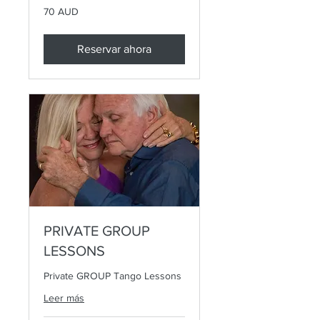
70
70 AUD
dólares
australianos
Reservar ahora
PRIVATE GROUP
LESSONS
Private GROUP Tango Lessons
Leer más