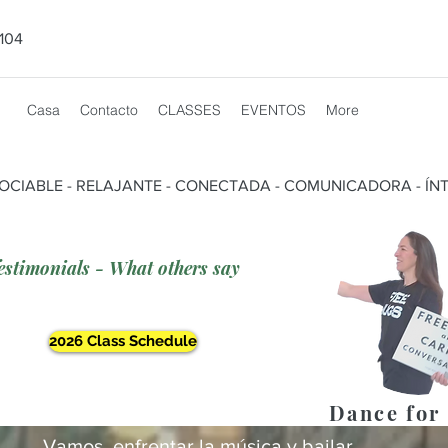
104
Casa
Contacto
CLASSES
EVENTOS
More
SOCIABLE - RELAJANTE - CONECTADA - COMUNICADORA - ÍNT
estimonials - What others say
2026 Class Schedule
Dance for 
Vamos enfrentar la música y bailar