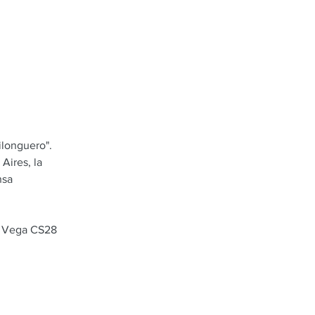
ilonguero".
Aires, la
nsa
n Vega CS28