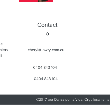
Contact
o
ne
altas
cheryl@lowry.com.au
1
0404 843 104
0404 843 104
©2017 por Danza por la Vida. Orgullosament