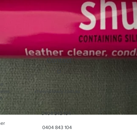
Contact
o
ne
altas
cheryl@lowry.com.au
1
0404 843 104
ner
0404 843 104