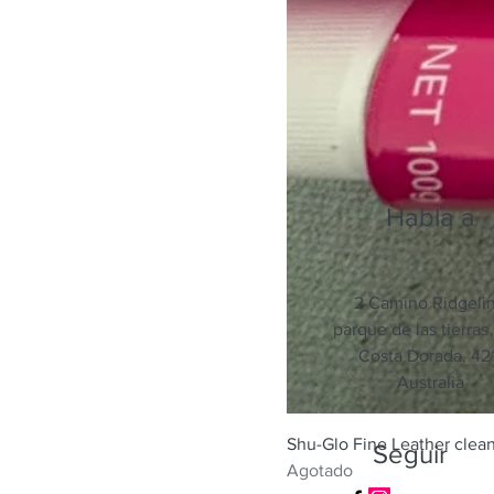
Habla a
2 Camino Ridgeli
parque de las tierras 
Costa Dorada, 421
Australia
Shu-Glo Fine Leather clea
Seguir
Agotado