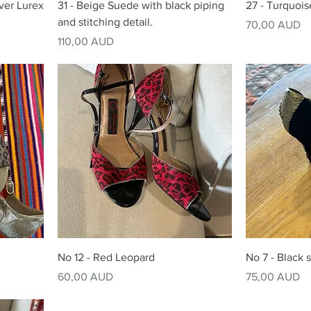
lver Lurex
31 - Beige Suede with black piping
27 - Turquois
and stitching detail.
Precio
70,00 AUD
Precio
110,00 AUD
No 12 - Red Leopard
No 7 - Black 
Precio
Precio
60,00 AUD
75,00 AUD