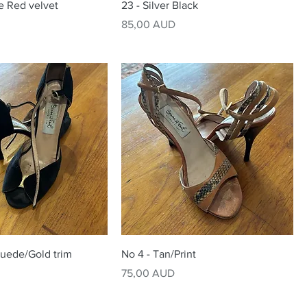
e Red velvet
23 - Silver Black
Precio
85,00 AUD
suede/Gold trim
No 4 - Tan/Print
Precio
75,00 AUD