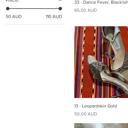
Precio
33 - Dance Fever, Black/si
Precio
65,00 AUD
50 AUD
110 AUD
13 - Leopardskin Gold
Precio
50,00 AUD